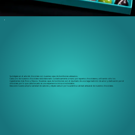
Sumérgete en el arte del chocolate con nuestras cajas de bombones artesanos.
Cada uno de nuestros chocolates está elaborado cuidadosamente a mano por expertos chocolateros, utilizando sólo los
ingredientes más finos y frescos. Nuestras cajas de bombones son el resultado de una larga tradición de amor y dedicación por el
chocolate, por lo que cada bocado es una experiencia única e inolvidable.
Descubre nuestra amplia variedad de sabores y déjate seducir por la auténtica calidad artesanal de nuestros chocolates.