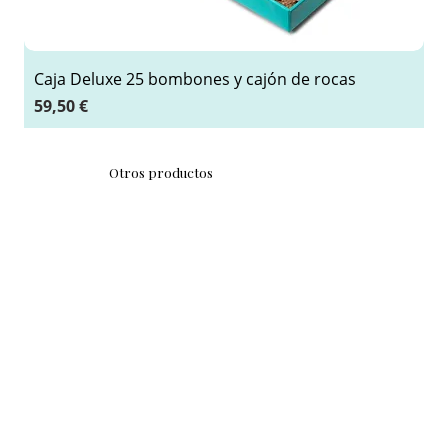
Caja Deluxe 25 bombones y cajón de rocas
Precio
59,50 €
Otros productos
TABLETAS
ROCAS
FIGURAS
PACKS REGALO
CHOCOLATE GRANEL
EVENTOS Y CELEBRACIONES