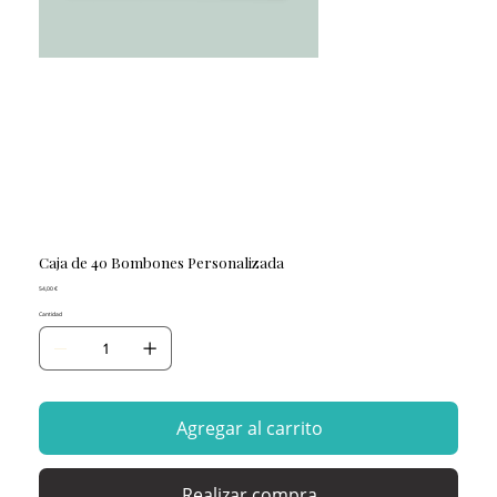
Caja de 40 Bombones Personalizada
Precio
54,00 €
Cantidad
Agregar al carrito
Realizar compra