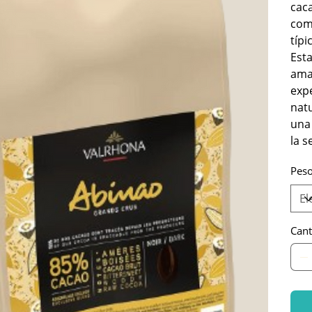
caca
com
típi
Esta
amar
expe
nat
una
la s
Peso
Cant