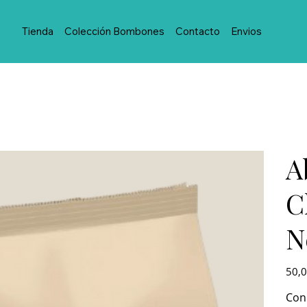
Tienda
Colección Bombones
Contacto
Envios
A
C
N
Precio
50,0
Con 