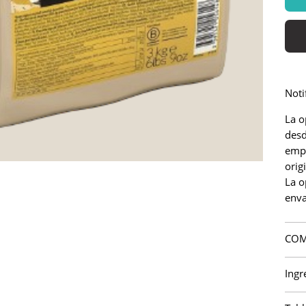
Noti
La o
desd
emp
origi
La o
enva
COM
Ingr