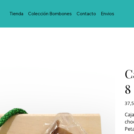
Tienda
Colección Bombones
Contacto
Envios
C
8
Precio
37,5
Caja
choc
Peta