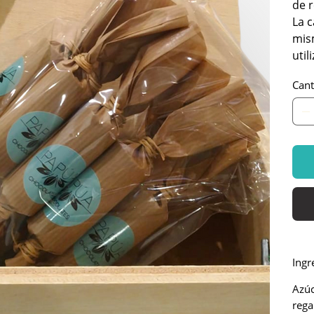
de r
La c
mis
util
Cant
Ingr
Azúc
rega