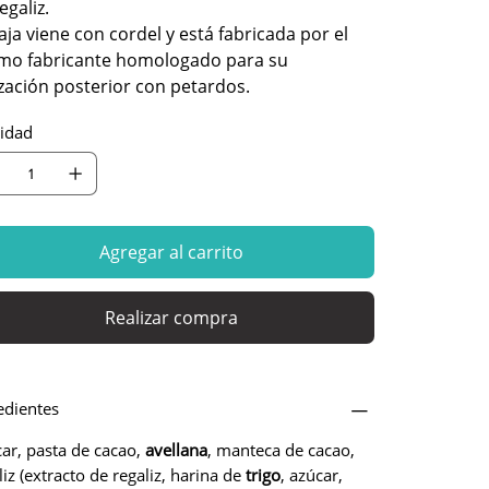
egaliz.
aja viene con cordel y está fabricada por el
mo fabricante homologado para su
ización posterior con petardos.
idad
Agregar al carrito
Realizar compra
edientes
ar, pasta de cacao,
avellana
, manteca de cacao,
liz (extracto de regaliz, harina de
trigo
, azúcar,