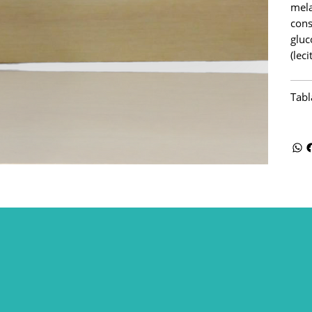
mela
cons
gluc
(lec
Tabl