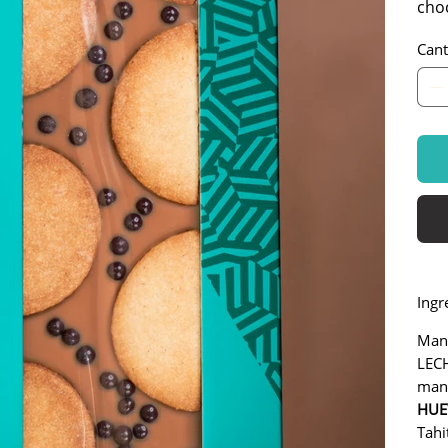
cho
Cant
Ingr
Mant
LECH
mant
HUE
Tahi