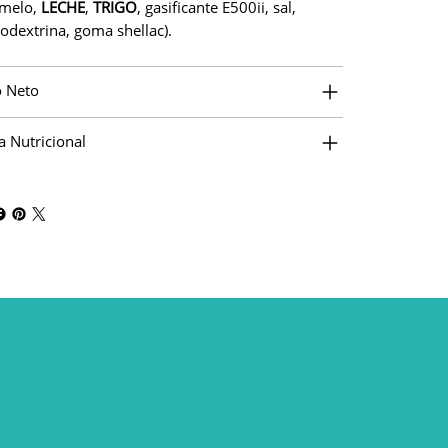
amelo,
LECHE
,
TRIGO
, gasificante E500ii, sal,
odextrina, goma shellac).
 Neto
a Nutricional