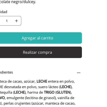
colate negro/dulcey.
idad
Agregar al carrito
Realizar compra
edientes
eca de cacao, azúcar,
LECHE
entera en polvo,
E desnatada en polvo, suero lácteo (
LECHE
),
equilla (
LECHE
), harina de
TRIGO
(
GLUTEN
),
VO
, emulgente (lecitina de girasol), vainilla de
tí, perlas crujientes (azúcar, manteca de cacao,