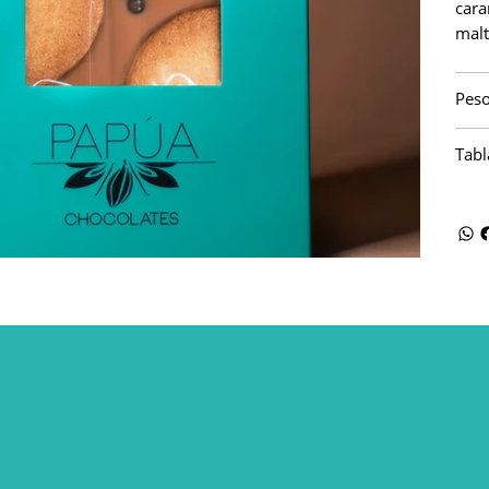
car
malt
Peso
Tabl