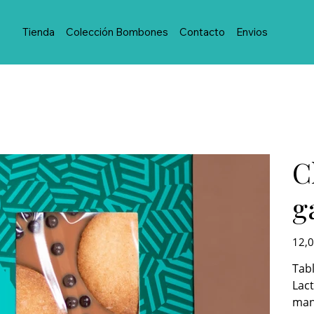
Tienda
Colección Bombones
Contacto
Envios
C
g
Precio
12,0
Tabl
Lact
mant