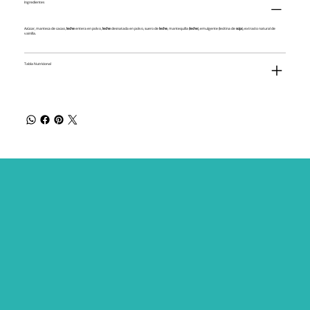
Ingredientes
Azúcar, manteca de cacao,
leche
entera en polvo,
leche
desnatada en polvo, suero de
leche
, mantequilla (
leche
), emulgente (lecitina de
soja
), extracto natural de
vainilla.
Tabla Nutricional