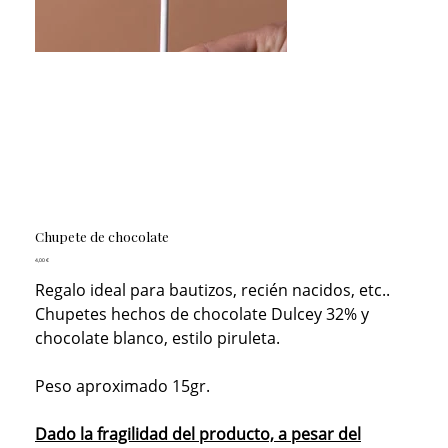
Chupete de chocolate
Precio
4,00 €
Regalo ideal para bautizos, recién nacidos, etc..
Chupetes hechos de chocolate Dulcey 32% y
chocolate blanco, estilo piruleta.
Peso aproximado 15gr.
Dado la fragilidad del producto, a pesar del