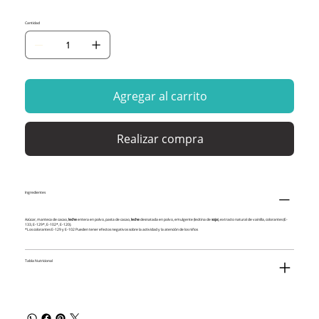
Cantidad
Agregar al carrito
Realizar compra
Ingredientes
Azúcar, manteca de cacao,
leche
entera en polvo, pasta de cacao,
leche
desnatada en polvo, emulgente (lecitina de
soja
), extracto natural de vainilla, colorantes (E-
133, E-129*, E-102*, E-120).
*Los colorantes E-129 y E-102 Pueden tener efectos negativos sobre la actividad y la atención de los niños
Tabla Nutricional