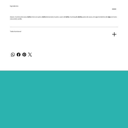
Ingredientes
Azúcar, manteca de cacao,
leche
entera en polvo,
leche
desnatada en polvo, suero de
leche
, mantequilla (
leche
), pasta de cacao, emulgente (lecitina de
soja
), extracto
natural de vainilla.
Tabla Nutricional