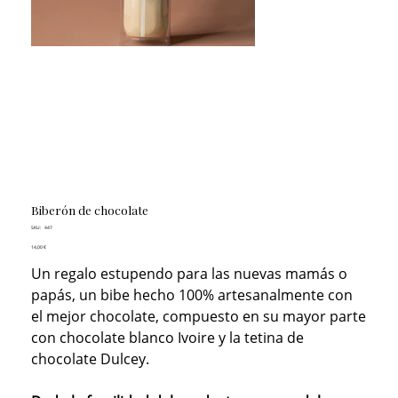
Biberón de chocolate
SKU
SKU:
447
447
Precio
14,00 €
Un regalo estupendo para las nuevas mamás o
papás, un bibe hecho 100% artesanalmente con
el mejor chocolate, compuesto en su mayor parte
con chocolate blanco Ivoire y la tetina de
chocolate Dulcey.